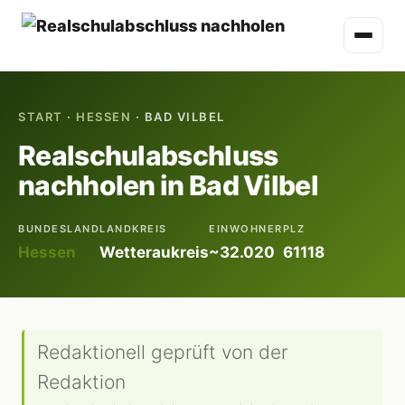
START
·
HESSEN
· BAD VILBEL
Realschulabschluss
nachholen in Bad Vilbel
BUNDESLAND
LANDKREIS
EINWOHNER
PLZ
Hessen
Wetteraukreis
~32.020
61118
Redaktionell geprüft von der
Redaktion