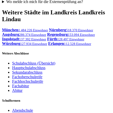
Wo melde ich mich für die Externenprüfung an?
Weitere Städte im Landkreis Landkreis
Lindau
München
Nürnberg
1.484.226 Einwohner
518.370 Einwohner
Augsburg
Regensburg
286.374 Einwohner
153.094 Einwohner
Ingolstadt
Fürth
137.392 Einwohner
128.497 Einwohner
Würzburg
Erlangen
127.934 Einwohner
112.528 Einwohner
Weitere Abschlüsse
Schulabschluss (Übersicht)
Hauptschulabschluss
Sekundarabschluss
Fachoberschulreife
Fachhochschulreife
Fachabitur
Abitur
Schulformen
Abendschule