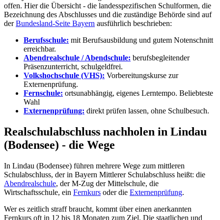
offen. Hier die Übersicht - die landesspezifischen Schulformen, die
Bezeichnung des Abschlusses und die zuständige Behörde sind auf
der
Bundesland-Seite Bayern
ausführlich beschrieben:
Berufsschule:
mit Berufsausbildung und gutem Notenschnitt
erreichbar.
Abendrealschule / Abendschule:
berufsbegleitender
Präsenzunterricht, schulgeldfrei.
Volkshochschule (VHS):
Vorbereitungskurse zur
Externenprüfung.
Fernschule:
ortsunabhängig, eigenes Lerntempo.
Beliebteste
Wahl
Externenprüfung:
direkt prüfen lassen, ohne Schulbesuch.
Realschulabschluss nachholen in Lindau
(Bodensee) - die Wege
In Lindau (Bodensee) führen mehrere Wege zum mittleren
Schulabschluss, der in Bayern Mittlerer Schulabschluss heißt: die
Abendrealschule
, der M-Zug der Mittelschule, die
Wirtschaftsschule, ein
Fernkurs
oder die
Externenprüfung
.
Wer es zeitlich straff braucht, kommt über einen anerkannten
Fernkurs oft in 12 bis 18 Monaten zum Ziel. Die staatlichen und