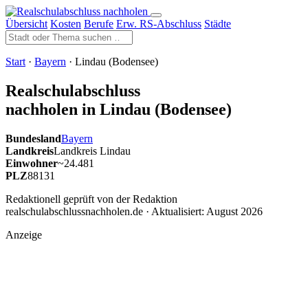
Übersicht
Kosten
Berufe
Erw. RS-Abschluss
Städte
Start
·
Bayern
· Lindau (Bodensee)
Realschulabschluss
nachholen in Lindau (Bodensee)
Bundesland
Bayern
Landkreis
Landkreis Lindau
Einwohner
~24.481
PLZ
88131
Redaktionell geprüft von der Redaktion
realschulabschlussnachholen.de · Aktualisiert:
August 2026
Anzeige