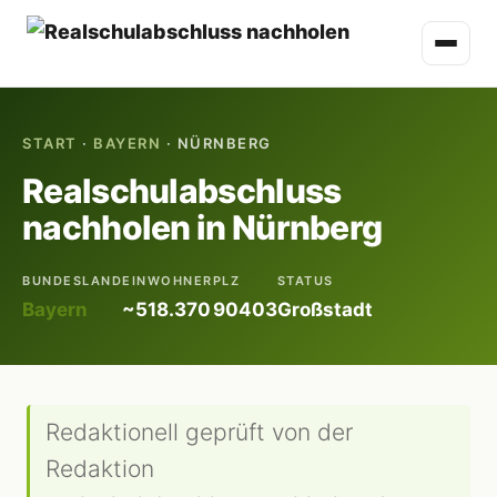
START
·
BAYERN
· NÜRNBERG
Realschulabschluss
nachholen in Nürnberg
BUNDESLAND
EINWOHNER
PLZ
STATUS
Bayern
~518.370
90403
Großstadt
Redaktionell geprüft von der
Redaktion