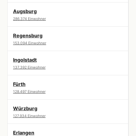
Augsburg
286.374 Einwohner
Regensburg
153.094 Einwohner
Ingolstadt
137.392 Einwohner
Fürth
128.497 Einwohner
Würzburg
127.934 Einwohner
Erlangen