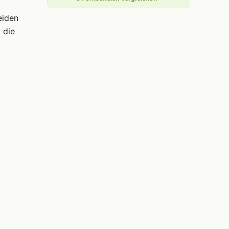
eiden
 die