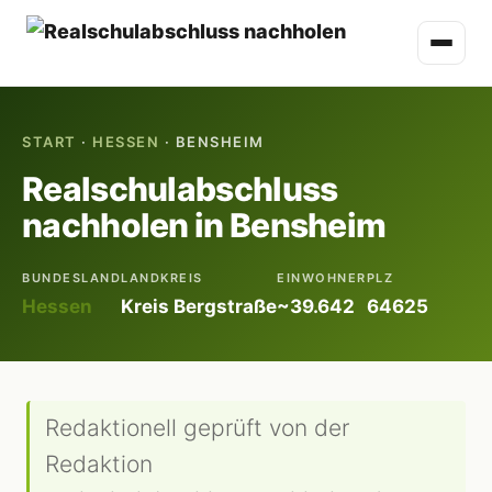
START
·
HESSEN
· BENSHEIM
Realschulabschluss
nachholen in Bensheim
BUNDESLAND
LANDKREIS
EINWOHNER
PLZ
Hessen
Kreis Bergstraße
~39.642
64625
Redaktionell geprüft von der
Redaktion