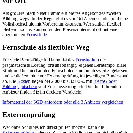
vor Ort
Als größere Stadt bietet Hamm ein breites Angebot des zweiten
Bildungswegs: In der Regel gibt es vor Ort Abendschulen und eine
Volkshochschule mit Vorbereitungskursen. Wer zeitlich flexibel
bleiben möchte, kombiniert den Präsenzunterricht oft mit einer
anerkannten
Fernschule
.
Fernschule als flexibler Weg
Für viele Berufstätige in Hamm ist das
Fernstudium
die
pragmatischste Lösung: ortsunabhängig, eigenes Lerntempo, klare
Struktur. Die anerkannten Fernschulen sind bundesweit zugelassen
und schließen mit einer Externenprüfung im jeweiligen Bundesland
ab. Die
Kosten
liegen bei 2.000 bis 3.500 €, mit
BAföG oder
Bildungsgutschein
sind Zuschüsse möglich. Die drei führenden
Anbieter finden Sie im direkten Vergleich:
Infomaterial der SGD anfordern
oder alle 3 Anbieter vergleichen
Externenprüfung
Wer ohne Schulbesuch direkt prüfen möchte, kann die
Externenprüfung
ablegen. Zuständig ist die jeweilige Schulbehörde