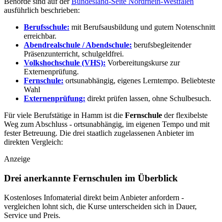
Behörde sind auf der
Bundesland-Seite Nordrhein-Westfalen
ausführlich beschrieben:
Berufsschule:
mit Berufsausbildung und gutem Notenschnitt
erreichbar.
Abendrealschule / Abendschule:
berufsbegleitender
Präsenzunterricht, schulgeldfrei.
Volkshochschule (VHS):
Vorbereitungskurse zur
Externenprüfung.
Fernschule:
ortsunabhängig, eigenes Lerntempo.
Beliebteste
Wahl
Externenprüfung:
direkt prüfen lassen, ohne Schulbesuch.
Für viele Berufstätige in Hamm ist die
Fernschule
der flexibelste
Weg zum Abschluss - ortsunabhängig, im eigenen Tempo und mit
fester Betreuung. Die drei staatlich zugelassenen Anbieter im
direkten Vergleich:
Anzeige
Drei anerkannte Fernschulen im Überblick
Kostenloses Infomaterial direkt beim Anbieter anfordern -
vergleichen lohnt sich, die Kurse unterscheiden sich in Dauer,
Service und Preis.