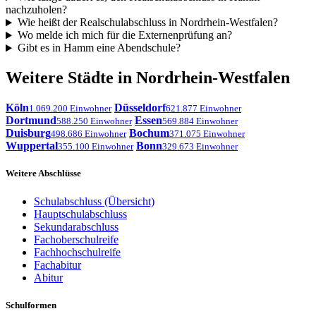
nachzuholen?
Wie heißt der Realschulabschluss in Nordrhein-Westfalen?
Wo melde ich mich für die Externenprüfung an?
Gibt es in Hamm eine Abendschule?
Weitere Städte in Nordrhein-Westfalen
Köln
Düsseldorf
1.069.200 Einwohner
621.877 Einwohner
Dortmund
Essen
588.250 Einwohner
569.884 Einwohner
Duisburg
Bochum
498.686 Einwohner
371.075 Einwohner
Wuppertal
Bonn
355.100 Einwohner
329.673 Einwohner
Weitere Abschlüsse
Schulabschluss (Übersicht)
Hauptschulabschluss
Sekundarabschluss
Fachoberschulreife
Fachhochschulreife
Fachabitur
Abitur
Schulformen