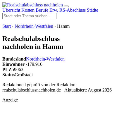
Übersicht
Kosten
Berufe
Erw. RS-Abschluss
Städte
Start
·
Nordrhein-Westfalen
· Hamm
Realschulabschluss
nachholen in Hamm
Bundesland
Nordrhein-Westfalen
Einwohner
~179.916
PLZ
59063
Status
Großstadt
Redaktionell geprüft von der Redaktion
realschulabschlussnachholen.de · Aktualisiert:
August 2026
Anzeige