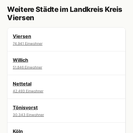
Weitere Städte im Landkreis Kreis
Viersen
Viersen
74.941 Einwohner
Willich
51.846 Einwohner
Nettetal
42.493 Einwohner
Tönisvorst
30.343 Einwohner
Köln