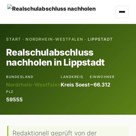
START
·
NORDRHEIN-WESTFALEN
· LIPPSTADT
Realschulabschluss
nachholen in Lippstadt
BUNDESLAND
LANDKREIS
EINWOHNER
Nordrhein-Westfalen
Kreis Soest
~66.312
PLZ
59555
Redaktionell geprüft von der