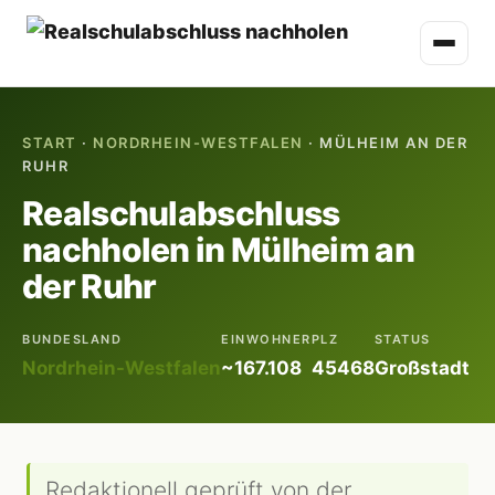
START
·
NORDRHEIN-WESTFALEN
· MÜLHEIM AN DER
RUHR
Realschulabschluss
nachholen in Mülheim an
der Ruhr
BUNDESLAND
EINWOHNER
PLZ
STATUS
Nordrhein-Westfalen
~167.108
45468
Großstadt
Redaktionell geprüft von der