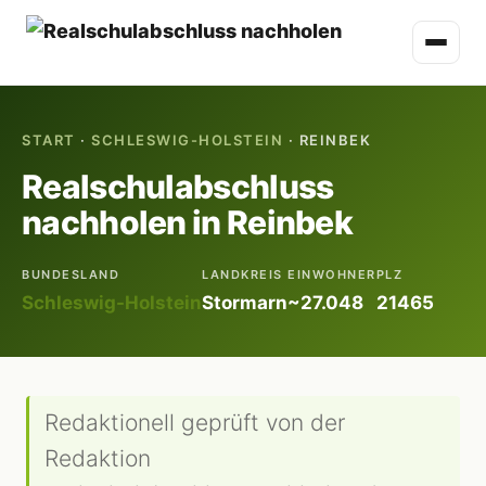
START
·
SCHLESWIG-HOLSTEIN
· REINBEK
Realschulabschluss
nachholen in Reinbek
BUNDESLAND
LANDKREIS
EINWOHNER
PLZ
Schleswig-Holstein
Stormarn
~27.048
21465
Redaktionell geprüft von der
Redaktion