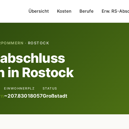
Übersicht
Kosten
Berufe
Erw. RS-Abs
RPOMMERN
· ROSTOCK
labschluss
 in Rostock
EINWOHNER
PLZ
STATUS
rn
~207.830
18057
Großstadt