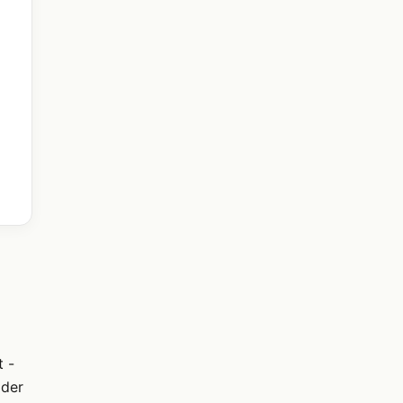
t -
 der