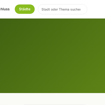
chluss
Städte