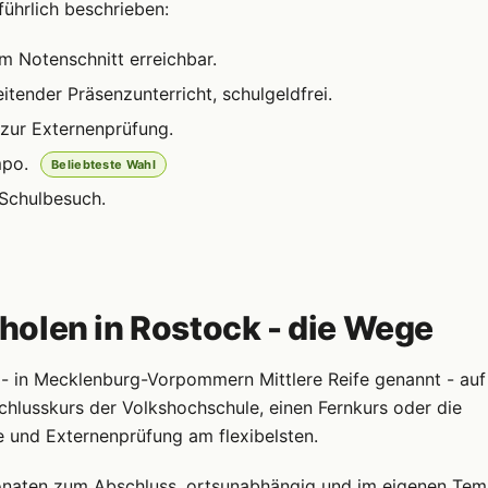
ührlich beschrieben:
m Notenschnitt erreichbar.
itender Präsenzunterricht, schulgeldfrei.
zur Externenprüfung.
mpo.
Beliebteste Wahl
 Schulbesuch.
olen in Rostock - die Wege
s - in Mecklenburg-Vorpommern Mittlere Reife genannt - auf
hlusskurs der Volkshochschule, einen Fernkurs oder die
e und Externenprüfung am flexibelsten.
 Monaten zum Abschluss, ortsunabhängig und im eigenen Tem