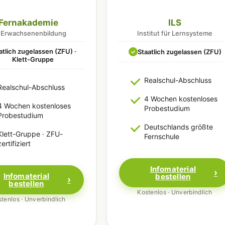
Fernakademie
ILS
r Erwachsenenbildung
Institut für Lernsysteme
atlich zugelassen (ZFU) ·
Staatlich zugelassen (ZFU)
✓
Klett-Gruppe
Realschul-Abschluss
Realschul-Abschluss
4 Wochen kostenloses
4 Wochen kostenloses
Probestudium
Probestudium
Deutschlands größte
Klett-Gruppe · ZFU-
Fernschule
zertifiziert
Infomaterial
Infomaterial
bestellen
bestellen
Kostenlos · Unverbindlich
tenlos · Unverbindlich