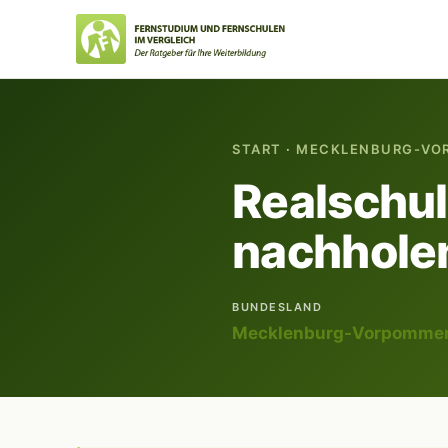
START
·
MECKLENBURG-VO
Realschu
nachholen
BUNDESLAND
Mecklenburg-Vorpomme