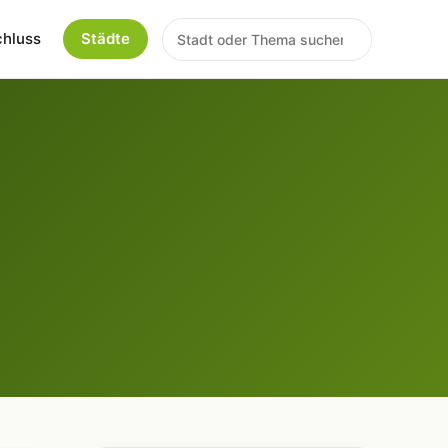
chluss
Städte