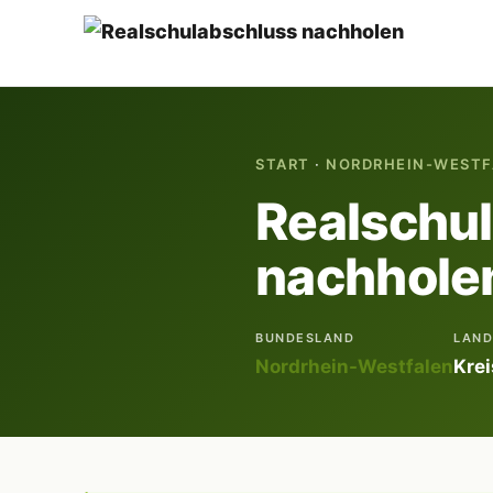
START
·
NORDRHEIN-WESTF
Realschu
nachholen
BUNDESLAND
LAND
Nordrhein-Westfalen
Krei