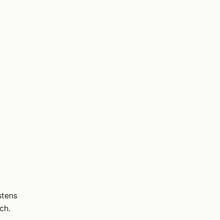
stens
ch.