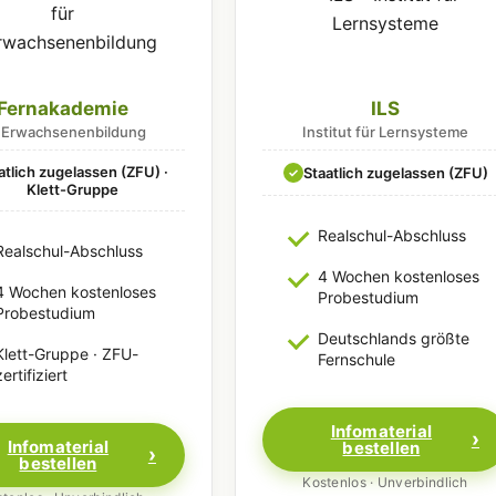
Fernakademie
ILS
r Erwachsenenbildung
Institut für Lernsysteme
atlich zugelassen (ZFU) ·
Staatlich zugelassen (ZFU)
✓
Klett-Gruppe
Realschul-Abschluss
Realschul-Abschluss
4 Wochen kostenloses
4 Wochen kostenloses
Probestudium
Probestudium
Deutschlands größte
Klett-Gruppe · ZFU-
Fernschule
zertifiziert
Infomaterial
Infomaterial
bestellen
bestellen
Kostenlos · Unverbindlich