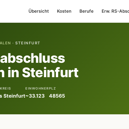
Übersicht
Kosten
Berufe
Erw. RS-Abs
ALEN
· STEINFURT
labschluss
 in Steinfurt
KREIS
EINWOHNER
PLZ
s Steinfurt
~33.123
48565