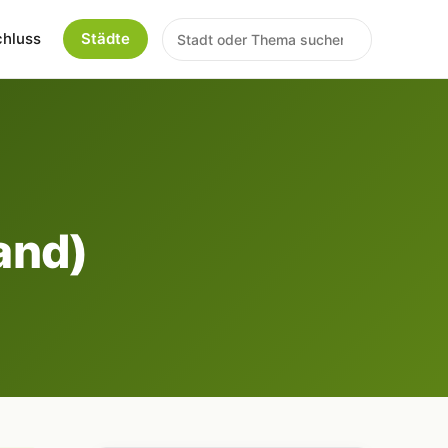
chluss
Städte
and)