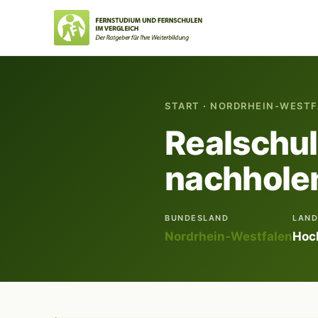
START
·
NORDRHEIN-WESTF
Realschu
nachholen
BUNDESLAND
LAND
Nordrhein-Westfalen
Hoc