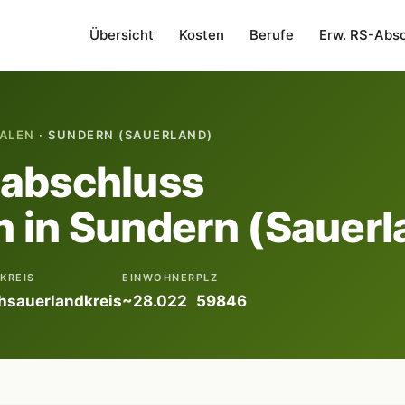
Übersicht
Kosten
Berufe
Erw. RS-Abs
ALEN
· SUNDERN (SAUERLAND)
labschluss
 in Sundern (Sauerl
KREIS
EINWOHNER
PLZ
hsauerlandkreis
~28.022
59846