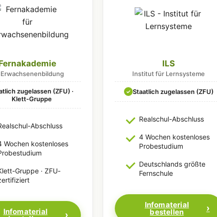
Fernakademie
ILS
r Erwachsenenbildung
Institut für Lernsysteme
atlich zugelassen (ZFU) ·
Staatlich zugelassen (ZFU)
✓
Klett-Gruppe
Realschul-Abschluss
Realschul-Abschluss
4 Wochen kostenloses
4 Wochen kostenloses
Probestudium
Probestudium
Deutschlands größte
Klett-Gruppe · ZFU-
Fernschule
zertifiziert
Infomaterial
Infomaterial
bestellen