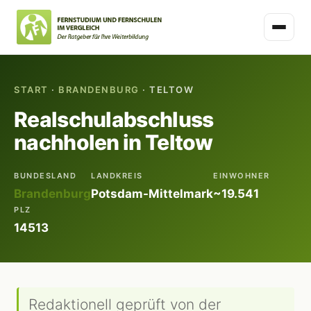
START
·
BRANDENBURG
· TELTOW
Realschulabschluss
nachholen in Teltow
BUNDESLAND
LANDKREIS
EINWOHNER
Brandenburg
Potsdam-Mittelmark
~19.541
PLZ
14513
Redaktionell geprüft von der