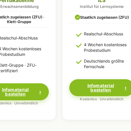
Fernakademie
ILS
r Erwachsenenbildung
Institut für Lernsysteme
atlich zugelassen (ZFU) ·
Staatlich zugelassen (ZFU)
✓
Klett-Gruppe
Realschul-Abschluss
Realschul-Abschluss
4 Wochen kostenloses
4 Wochen kostenloses
Probestudium
Probestudium
Deutschlands größte
Klett-Gruppe · ZFU-
Fernschule
zertifiziert
Infomaterial
Infomaterial
bestellen
bestellen
Kostenlos · Unverbindlich
tenlos · Unverbindlich