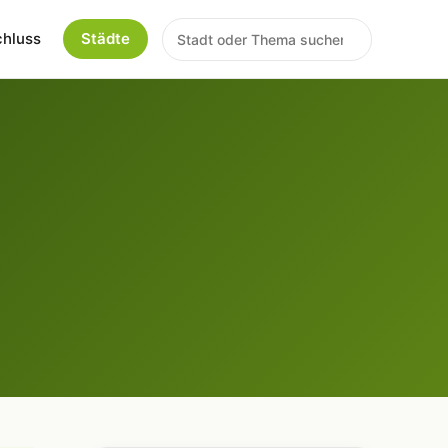
chluss
Städte