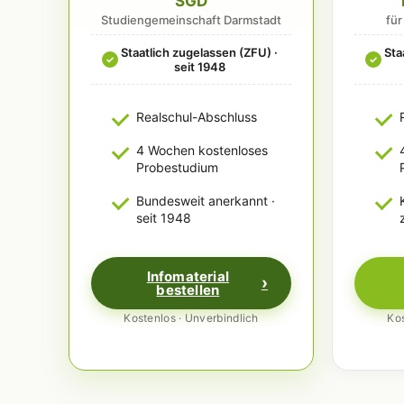
SGD
Studiengemeinschaft Darmstadt
fü
Staatlich zugelassen (ZFU) ·
Sta
✓
✓
seit 1948
Realschul-Abschluss
4 Wochen kostenloses
Probestudium
Bundesweit anerkannt ·
seit 1948
Infomaterial
bestellen
Kostenlos · Unverbindlich
Kos