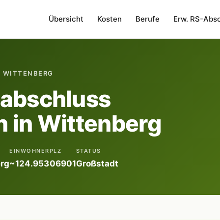
Übersicht
Kosten
Berufe
Erw. RS-Abs
· WITTENBERG
labschluss
 in Wittenberg
EINWOHNER
PLZ
STATUS
rg
~124.953
06901
Großstadt