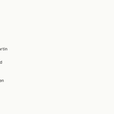
rtin
nd
en