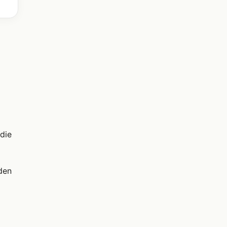
die
den