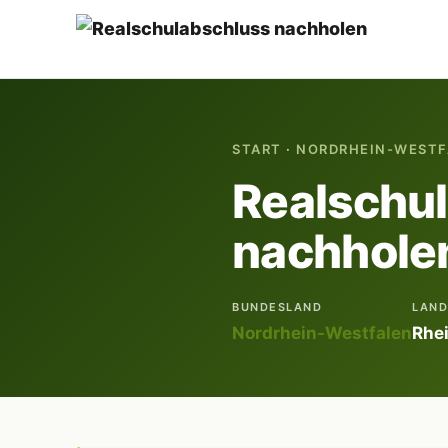
START
·
NORDRHEIN-WESTF
Realschu
nachholen
BUNDESLAND
LAND
Nordrhein-Westfalen
Rhei