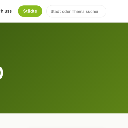
chluss
Städte
)