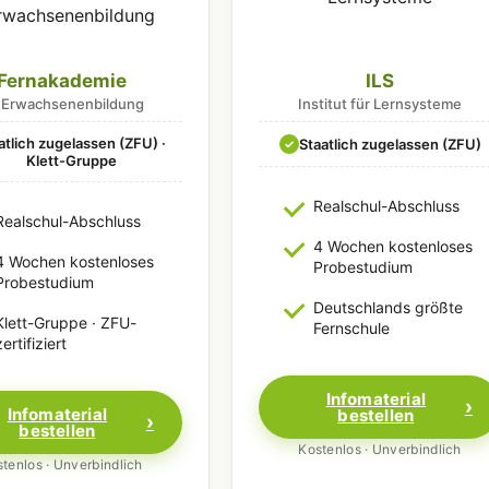
Fernakademie
ILS
r Erwachsenenbildung
Institut für Lernsysteme
atlich zugelassen (ZFU) ·
Staatlich zugelassen (ZFU)
✓
Klett-Gruppe
Realschul-Abschluss
Realschul-Abschluss
4 Wochen kostenloses
4 Wochen kostenloses
Probestudium
Probestudium
Deutschlands größte
Klett-Gruppe · ZFU-
Fernschule
zertifiziert
Infomaterial
Infomaterial
bestellen
bestellen
Kostenlos · Unverbindlich
tenlos · Unverbindlich