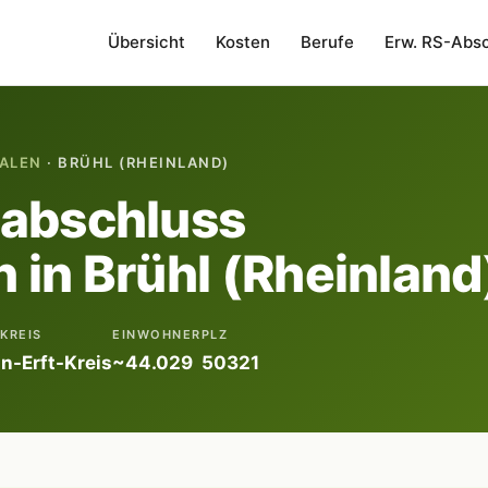
Übersicht
Kosten
Berufe
Erw. RS-Abs
ALEN
· BRÜHL (RHEINLAND)
labschluss
 in Brühl (Rheinland
KREIS
EINWOHNER
PLZ
n-Erft-Kreis
~44.029
50321