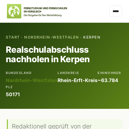
START
·
NORDRHEIN-WESTFALEN
· KERPEN
Realschulabschluss
nachholen in Kerpen
BUNDESLAND
LANDKREIS
EINWOHNER
Nordrhein-Westfalen
Rhein-Erft-Kreis
~63.784
PLZ
50171
Redaktionell geprüft von der