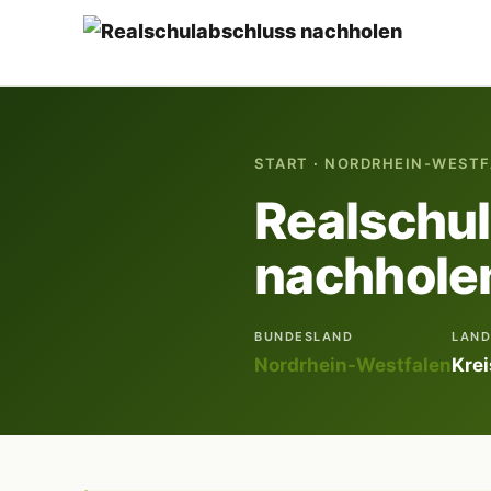
START
·
NORDRHEIN-WESTF
Realschu
nachholen
BUNDESLAND
LAND
Nordrhein-Westfalen
Kre