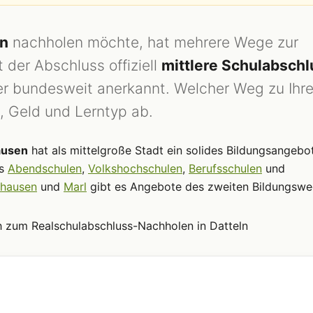
ln
nachholen möchte, hat mehrere Wege zur
 der Abschluss offiziell
mittlere Schulabschl
t er bundesweit anerkannt. Welcher Weg zu Ihre
, Geld und Lerntyp ab.
ausen
hat als mittelgroße Stadt ein solides Bildungsangebot
es
Abendschulen
,
Volkshochschulen
,
Berufsschulen
und
ghausen
und
Marl
gibt es Angebote des zweiten Bildungswe