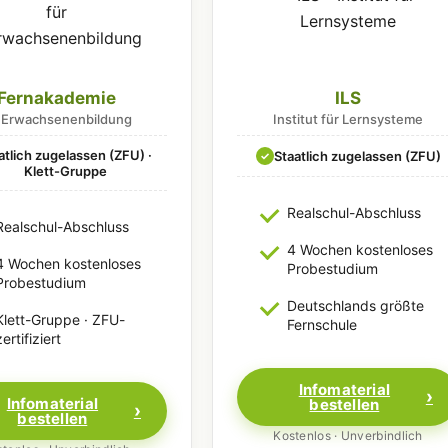
Fernakademie
ILS
r Erwachsenenbildung
Institut für Lernsysteme
atlich zugelassen (ZFU) ·
Staatlich zugelassen (ZFU)
✓
Klett-Gruppe
Realschul-Abschluss
Realschul-Abschluss
4 Wochen kostenloses
4 Wochen kostenloses
Probestudium
Probestudium
Deutschlands größte
Klett-Gruppe · ZFU-
Fernschule
zertifiziert
Infomaterial
Infomaterial
bestellen
bestellen
Kostenlos · Unverbindlich