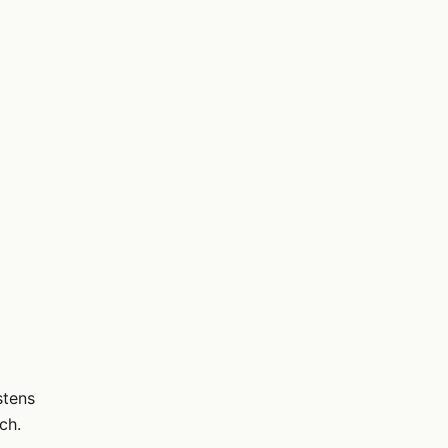
stens
ch.