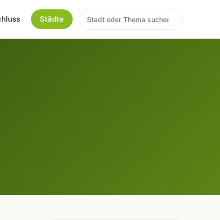
chluss
Städte