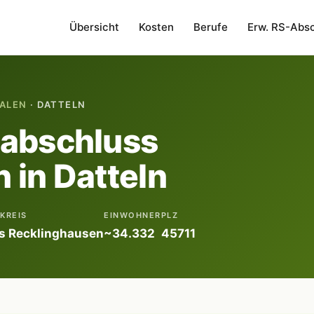
Übersicht
Kosten
Berufe
Erw. RS-Abs
ALEN
· DATTELN
labschluss
 in Datteln
KREIS
EINWOHNER
PLZ
is Recklinghausen
~34.332
45711