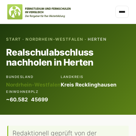
START
·
NORDRHEIN-WESTFALEN
· HERTEN
Realschulabschluss
nachholen in Herten
BUNDESLAND
LANDKREIS
Nordrhein-Westfalen
Kreis Recklinghausen
EINWOHNER
PLZ
~60.582
45699
Redaktionell geprüft von der