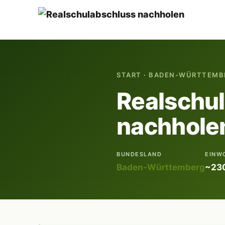
START
·
BADEN-WÜRTTEMB
Realschu
nachholen
BUNDESLAND
EINW
Baden-Württemberg
~230