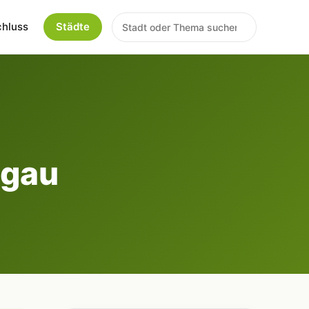
chluss
Städte
sgau