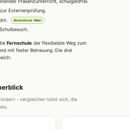
itender Präsenzunterricht, schulgeldfrei.
zur Externenprüfung.
mpo.
Beliebteste Wahl
 Schulbesuch.
 die
Fernschule
der flexibelste Weg zum
d mit fester Betreuung. Die drei
eich:
berblick
ordern - vergleichen lohnt sich, die
eis.