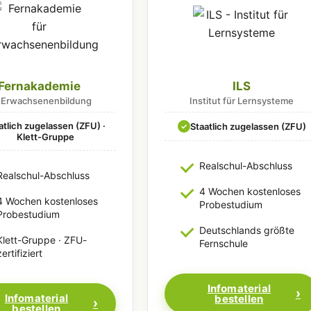
Fernakademie
ILS
r Erwachsenenbildung
Institut für Lernsysteme
atlich zugelassen (ZFU) ·
Staatlich zugelassen (ZFU)
✓
Klett-Gruppe
Realschul-Abschluss
Realschul-Abschluss
4 Wochen kostenloses
4 Wochen kostenloses
Probestudium
Probestudium
Deutschlands größte
Klett-Gruppe · ZFU-
Fernschule
zertifiziert
Infomaterial
Infomaterial
bestellen
bestellen