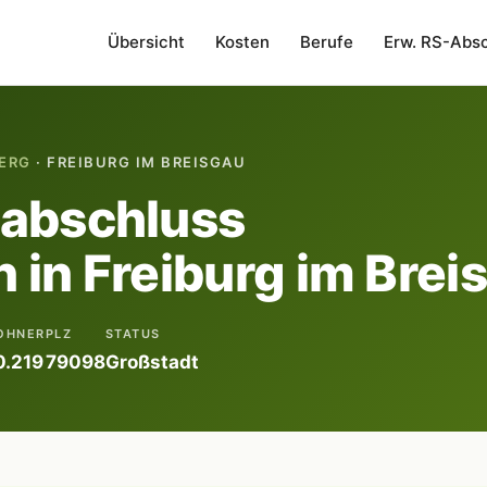
Übersicht
Kosten
Berufe
Erw. RS-Abs
ERG
· FREIBURG IM BREISGAU
labschluss
 in Freiburg im Brei
OHNER
PLZ
STATUS
.219
79098
Großstadt