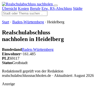
Übersicht
Kosten
Berufe
Erw. RS-Abschluss
Städte
Start
·
Baden-Württemberg
· Heidelberg
Realschulabschluss
nachholen in Heidelberg
Bundesland
Baden-Württemberg
Einwohner
~161.485
PLZ
69117
Status
Großstadt
Redaktionell geprüft von der Redaktion
realschulabschlussnachholen.de · Aktualisiert:
August 2026
Anzeige