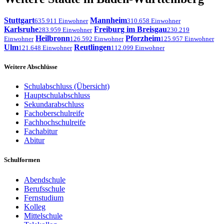
Stuttgart
Mannheim
635.911 Einwohner
310.658 Einwohner
Karlsruhe
Freiburg im Breisgau
283.959 Einwohner
230.219
Heilbronn
Pforzheim
Einwohner
126.592 Einwohner
125.957 Einwohner
Ulm
Reutlingen
121.648 Einwohner
112.099 Einwohner
Weitere Abschlüsse
Schulabschluss (Übersicht)
Hauptschulabschluss
Sekundarabschluss
Fachoberschulreife
Fachhochschulreife
Fachabitur
Abitur
Schulformen
Abendschule
Berufsschule
Fernstudium
Kolleg
Mittelschule