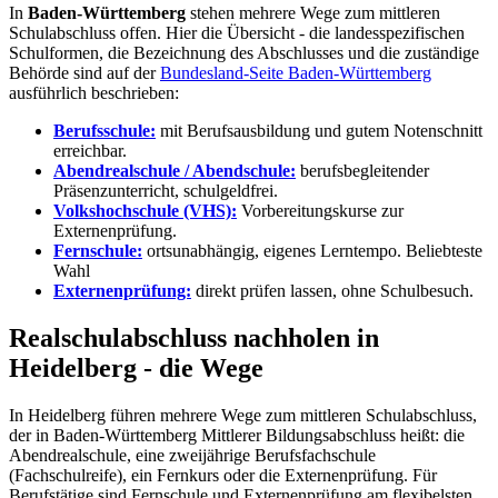
In
Baden-Württemberg
stehen mehrere Wege zum mittleren
Schulabschluss offen. Hier die Übersicht - die landesspezifischen
Schulformen, die Bezeichnung des Abschlusses und die zuständige
Behörde sind auf der
Bundesland-Seite Baden-Württemberg
ausführlich beschrieben:
Berufsschule:
mit Berufsausbildung und gutem Notenschnitt
erreichbar.
Abendrealschule / Abendschule:
berufsbegleitender
Präsenzunterricht, schulgeldfrei.
Volkshochschule (VHS):
Vorbereitungskurse zur
Externenprüfung.
Fernschule:
ortsunabhängig, eigenes Lerntempo.
Beliebteste
Wahl
Externenprüfung:
direkt prüfen lassen, ohne Schulbesuch.
Realschulabschluss nachholen in
Heidelberg - die Wege
In Heidelberg führen mehrere Wege zum mittleren Schulabschluss,
der in Baden-Württemberg Mittlerer Bildungsabschluss heißt: die
Abendrealschule, eine zweijährige Berufsfachschule
(Fachschulreife), ein Fernkurs oder die Externenprüfung. Für
Berufstätige sind Fernschule und Externenprüfung am flexibelsten.