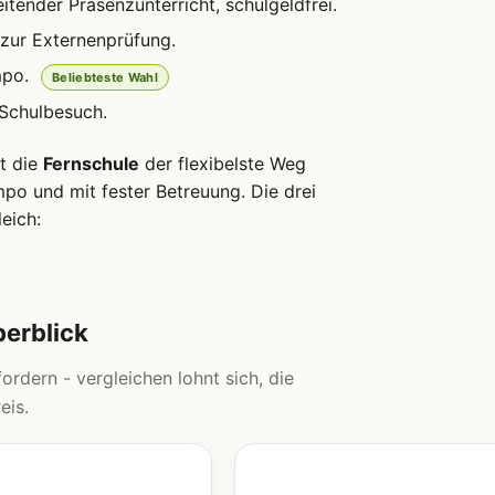
itender Präsenzunterricht, schulgeldfrei.
zur Externenprüfung.
mpo.
Beliebteste Wahl
 Schulbesuch.
st die
Fernschule
der flexibelste Weg
po und mit fester Betreuung. Die drei
eich:
berblick
ordern - vergleichen lohnt sich, die
eis.