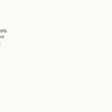
gig,
mit
r