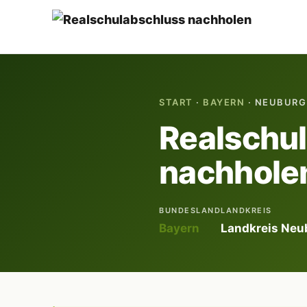
START
·
BAYERN
· NEUBURG
Realschu
nachholen
BUNDESLAND
LANDKREIS
Bayern
Landkreis Ne