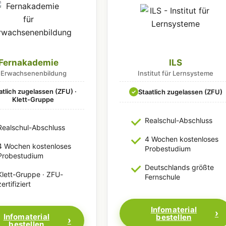
Fernakademie
ILS
r Erwachsenenbildung
Institut für Lernsysteme
atlich zugelassen (ZFU) ·
Staatlich zugelassen (ZFU)
✓
Klett-Gruppe
Realschul-Abschluss
Realschul-Abschluss
4 Wochen kostenloses
4 Wochen kostenloses
Probestudium
Probestudium
Deutschlands größte
Klett-Gruppe · ZFU-
Fernschule
zertifiziert
Infomaterial
Infomaterial
bestellen
bestellen