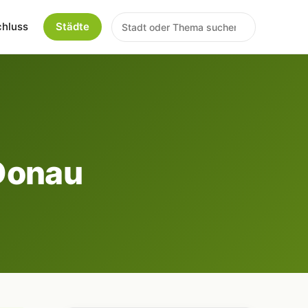
chluss
Städte
 Donau