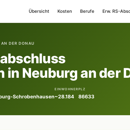
Übersicht
Kosten
Berufe
Erw. RS-Abs
 AN DER DONAU
labschluss
 in Neuburg an der
EINWOHNER
PLZ
uburg-Schrobenhausen
~28.184
86633