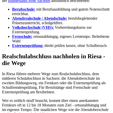
der
Bundesland-Seite Sachsen
ausführlich beschrieben:
Berufsschule:
mit Berufsausbildung und gutem Notenschnitt
erreichbar.
Abendrealschule / Abendschule:
berufsbegleitender
Präsenzunterricht, schulgeldfrei.
Volkshochschule (VHS):
Vorbereitungskurse zur
Externenprüfung.
Fernschule:
ortsunabhängig, eigenes Lerntempo.
Beliebteste
Wahl
Externenprüfung:
direkt prüfen lassen, ohne Schulbesuch.
Realschulabschluss nachholen in Riesa -
die Wege
In Riesa führen mehrere Wege zum Realschulabschluss, dem
mittleren Schulabschluss in Sachsen: die Abendoberschule im
zweiten Bildungsweg, ein Fernkurs oder die Externenprüfung als
Schulfremdenprüfung. Für Berufstätige sind Fernschule und
Externenprüfung am flexibelsten.
Wer es zeitlich straff braucht, kommt über einen anerkannten
Fernkurs oft in 12 bis 18 Monaten zum Ziel - ortsunabhängig und
im eigenen Tempo. Die staatlichen Wege wie die Abendoberschule