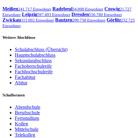
Meißen
Radebeul
Coswig
241.717 Einwohner
34.008 Einwohner
21.727
Leipzig
Dresden
Einwohner
597.493 Einwohner
556.780 Einwohner
Zwickau
Bautzen
Görlitz
315.002 Einwohner
299.758 Einwohner
252.725
Einwohner
Weitere Abschlüsse
Schulabschluss (Übersicht)
Hauptschulabschluss
Sekundarabschluss
Fachoberschulreife
Fachhochschulreife
Fachabitur
Abitur
Schulformen
Abendschule
Berufsschule
Fernstudium
Kolleg
Mittelschule
Telekolleg