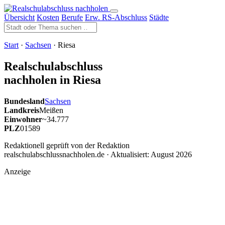
Übersicht
Kosten
Berufe
Erw. RS-Abschluss
Städte
Start
·
Sachsen
· Riesa
Realschulabschluss
nachholen in Riesa
Bundesland
Sachsen
Landkreis
Meißen
Einwohner
~34.777
PLZ
01589
Redaktionell geprüft von der Redaktion
realschulabschlussnachholen.de · Aktualisiert:
August 2026
Anzeige