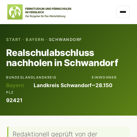
START
·
BAYERN
· SCHWANDORF
Realschulabschluss
nachholen in Schwandorf
BUNDESLAND
LANDKREIS
EINWOHNER
Bayern
Landkreis Schwandorf
~28.150
PLZ
92421
Redaktionell geprüft von der