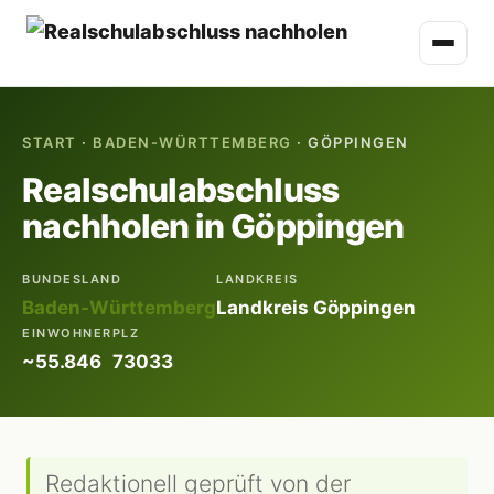
START
·
BADEN-WÜRTTEMBERG
· GÖPPINGEN
Realschulabschluss
nachholen in Göppingen
BUNDESLAND
LANDKREIS
Baden-Württemberg
Landkreis Göppingen
EINWOHNER
PLZ
~55.846
73033
Redaktionell geprüft von der