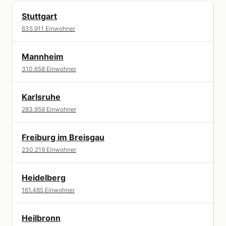
Stuttgart
635.911 Einwohner
Mannheim
310.658 Einwohner
Karlsruhe
283.959 Einwohner
Freiburg im Breisgau
230.219 Einwohner
Heidelberg
161.485 Einwohner
Heilbronn